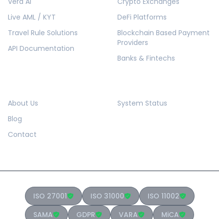
Vera AI
Crypto Exchanges
Live AML / KYT
DeFi Platforms
Travel Rule Solutions
Blockchain Based Payment
Providers
API Documentation
Banks & Fintechs
COMPANY
RESOURCES
About Us
System Status
Blog
Contact
ISO 27001
ISO 31000
ISO 11002
SAMA
GDPR
VARA
MiCA