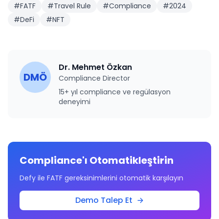
#
FATF
#
Travel Rule
#
Compliance
#
2024
#
DeFi
#
NFT
Dr. Mehmet Özkan
DMÖ
Compliance Director
15+ yıl compliance ve regülasyon
deneyimi
Compliance'ı Otomatikleştirin
Defy ile FATF gereksinimlerini otomatik karşılayın
Demo Talep Et