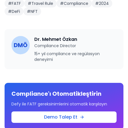
#
FATF
#
Travel Rule
#
Compliance
#
2024
#
DeFi
#
NFT
Dr. Mehmet Özkan
DMÖ
Compliance Director
15+ yıl compliance ve regülasyon
deneyimi
Compliance'ı Otomatikleştirin
Defy ile FATF gereksinimlerini otomatik karşılayın
Demo Talep Et