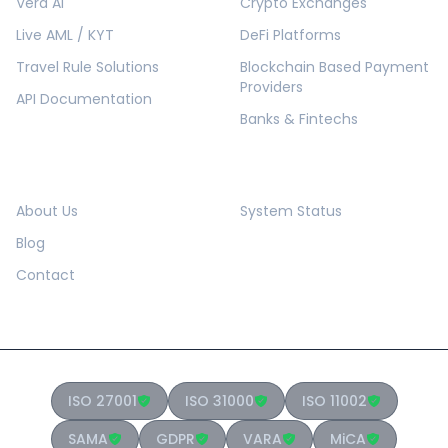
Vera AI
Crypto Exchanges
Live AML / KYT
DeFi Platforms
Travel Rule Solutions
Blockchain Based Payment
Providers
API Documentation
Banks & Fintechs
COMPANY
RESOURCES
About Us
System Status
Blog
Contact
ISO 27001
ISO 31000
ISO 11002
SAMA
GDPR
VARA
MiCA