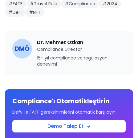
#
FATF
#
Travel Rule
#
Compliance
#
2024
#
DeFi
#
NFT
Dr. Mehmet Özkan
DMÖ
Compliance Director
15+ yıl compliance ve regülasyon
deneyimi
Compliance'ı Otomatikleştirin
Defy ile FATF gereksinimlerini otomatik karşılayın
Demo Talep Et