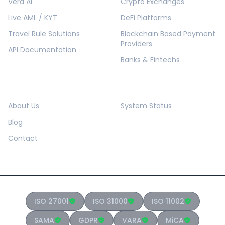
Vera AI
Crypto Exchanges
Live AML / KYT
DeFi Platforms
Travel Rule Solutions
Blockchain Based Payment
Providers
API Documentation
Banks & Fintechs
COMPANY
RESOURCES
About Us
System Status
Blog
Contact
ISO 27001
ISO 31000
ISO 11002
SAMA
GDPR
VARA
MiCA