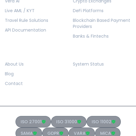
Vera AI
Crypto Exchanges
Live AML / KYT
DeFi Platforms
Travel Rule Solutions
Blockchain Based Payment
Providers
API Documentation
Banks & Fintechs
COMPANY
RESOURCES
About Us
System Status
Blog
Contact
ISO 27001
ISO 31000
ISO 11002
SAMA
GDPR
VARA
MiCA