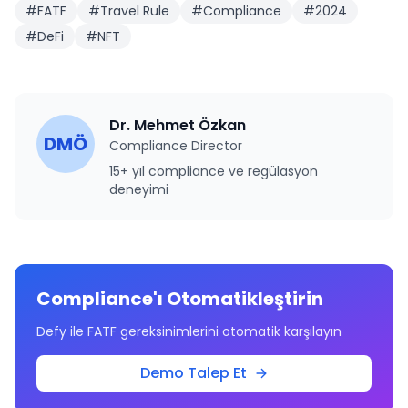
#
FATF
#
Travel Rule
#
Compliance
#
2024
#
DeFi
#
NFT
Dr. Mehmet Özkan
DMÖ
Compliance Director
15+ yıl compliance ve regülasyon
deneyimi
Compliance'ı Otomatikleştirin
Defy ile FATF gereksinimlerini otomatik karşılayın
Demo Talep Et