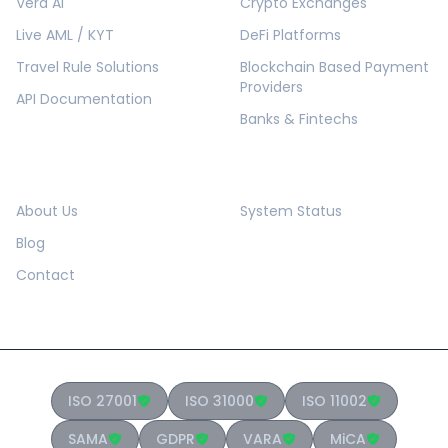
Vera AI
Crypto Exchanges
Live AML / KYT
DeFi Platforms
Travel Rule Solutions
Blockchain Based Payment
Providers
API Documentation
Banks & Fintechs
COMPANY
RESOURCES
About Us
System Status
Blog
Contact
ISO 27001
ISO 31000
ISO 11002
SAMA
GDPR
VARA
MiCA