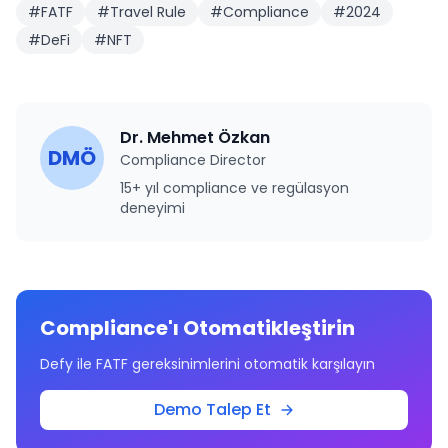
#
FATF
#
Travel Rule
#
Compliance
#
2024
#
DeFi
#
NFT
Dr. Mehmet Özkan
DMÖ
Compliance Director
15+ yıl compliance ve regülasyon
deneyimi
Compliance'ı Otomatikleştirin
Defy ile FATF gereksinimlerini otomatik karşılayın
Demo Talep Et