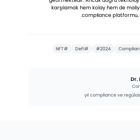
getirmektedir. Ancak doğru teknoloji 
karşılamak hem kolay hem de maliyet 
compliance platformu, i
NFT
#
DeFi
#
#
2024
Complian
Dr.
Com