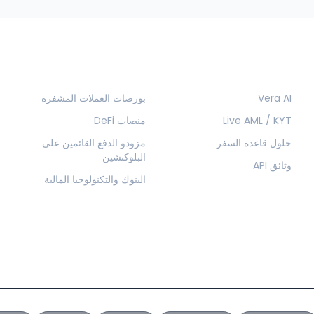
المنتجات
الحلول
Vera AI
بورصات العملات المشفرة
Live AML / KYT
منصات DeFi
حلول قاعدة السفر
مزودو الدفع القائمين على
البلوكتشين
وثائق API
البنوك والتكنولوجيا المالية