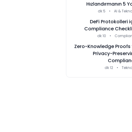
Hızlandırmanın 5 Y
5 dk
•
AI & Tekno
DeFi Protokolleri i
Compliance Checkli
10 dk
•
Complia
Zero-Knowledge Proofs 
Privacy-Preserv
Complian
12 dk
•
Tekno