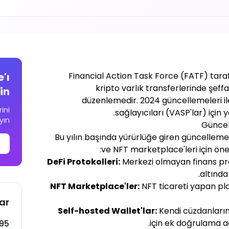
'ı
Financial Action Task Force (FATF) taraf
kripto varlık transferlerinde şeff
in
düzenlemedir. 2024 güncellemeleri ile 
ini
sağlayıcıları (VASP'lar) için y
yın
Bu yılın başında yürürlüğe giren güncellemele
ve NFT marketplace'leri için önem
DeFi Protokolleri:
Merkezi olmayan finans proto
altında 
NFT Marketplace'ler:
NFT ticareti yapan pl
lar
Self-hosted Wallet'lar:
Kendi cüzdanların
için ek doğrulama ad
%95