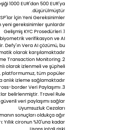
iği 1000 EUR'dan 500 EUR'ya
düşürülmüştür.
SP'lar İçin Yeni Gereksinimler
en yeni gereksinimler şunlardır:
1. Gelişmiş KYC Prosedürleri
biyometrik verifikasyon ve AI
ir. Defy'ın Vera AI çözümü, bu
matik olarak karşılamaktadır.
2. Real-time Transaction Monitoring
ı olarak izlenmeli ve şüpheli
AML platformumuz, tüm popüler
a anlık izleme sağlamaktadır.
3. Cross-border Veri Paylaşımı
lar belirlenmiştir. Travel Rule
e güvenli veri paylaşımı sağlar.
Uyumsuzluk Cezaları
anın sonuçları oldukça ağır:
ı: Yıllık cironun %10'una kadar
Lisans iptali riski