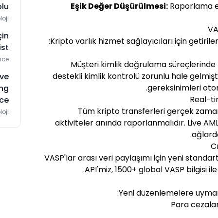
Eşik Değer Düşürülmesi:
Raporlama eş
olu
loji
VA
çin
Kripto varlık hizmet sağlayıcıları için getiril
st
nce
Müşteri kimlik doğrulama süreçlerinde 
destekli kimlik kontrolü zorunlu hale gelmişt
ve
gereksinimleri oto
ing
ce
Tüm kripto transferleri gerçek zamanl
loji
aktiviteler anında raporlanmalıdır. Live 
ağlard
VASP'lar arası veri paylaşımı için yeni standart
API'miz, 1500+ global VASP bilgisi il
Yeni düzenlemelere uymam
Para cezalar