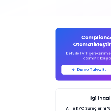
Compliance
Otomatikleştir
Defy ile FATF gereksinimler
otomatik karşıla
Demo Talep Et
İlgili Yazı
AI ile KYC Süreçlerini 