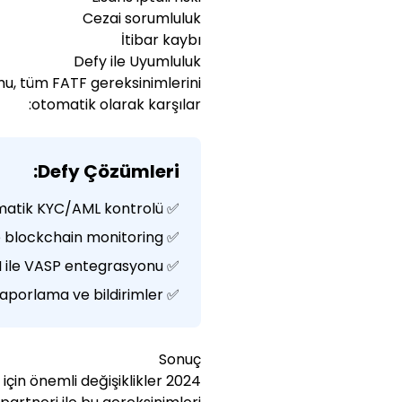
Cezai sorumluluk
İtibar kaybı
Defy ile Uyumluluk
u, tüm FATF gereksinimlerini
otomatik olarak karşılar:
Defy Çözümleri:
✅ Vera AI ile otomatik KYC/AML kontrolü
✅ Live AML ile real-time blockchain monitoring
✅ Travel Rule API ile VASP entegrasyonu
✅ Otomatik raporlama ve bildirimler
Sonuç
ü için önemli değişiklikler