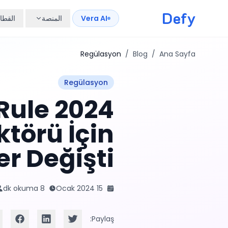
Defy
Vera AI
المنصة
القطا
Regülasyon
/
Blog
/
Ana Sayfa
Regülasyon
l Rule
ktörü İçin
er Değişti?
8 dk okuma
15 Ocak 2024
Paylaş: