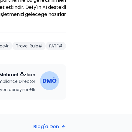
partneri ile bu gereksinimleri
etkindir. Defy'ın AI destekli
şletmenizi geleceğe hazırlar.
ce
#
Travel Rule
#
FATF
#
 Mehmet Özkan
DMÖ
pliance Director
15+ yıl compliance ve regülasyon deneyimi
Blog'a Dön