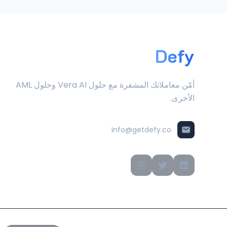
Defy
أمّن معاملاتك المشفرة مع حلول Vera AI وحلول AML
الأخرى.
info@getdefy.co