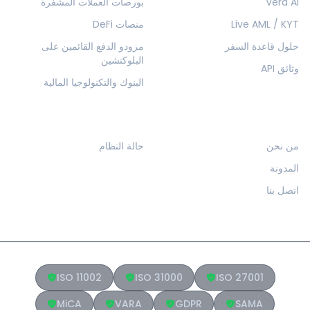
Vera AI
بورصات العملات المشفرة
Live AML / KYT
منصات DeFi
حلول قاعدة السفر
مزودو الدفع القائمين على
البلوكتشين
وثائق API
البنوك والتكنولوجيا المالية
الشركة
الموارد
من نحن
حالة النظام
المدونة
اتصل بنا
ISO 11002
ISO 31000
ISO 27001
MiCA
VARA
GDPR
SAMA