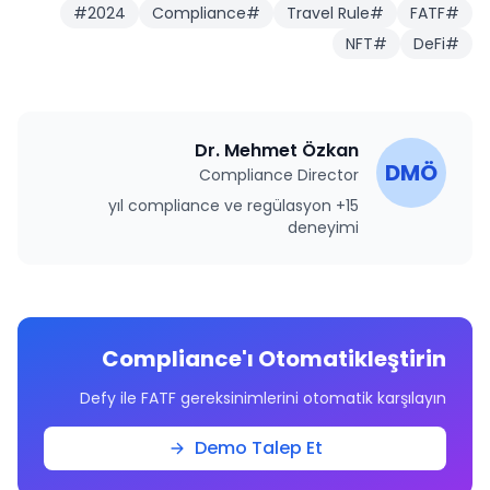
#
2024
Compliance
#
Travel Rule
#
FATF
#
NFT
#
DeFi
#
Dr. Mehmet Özkan
DMÖ
Compliance Director
15+ yıl compliance ve regülasyon
deneyimi
Compliance'ı Otomatikleştirin
Defy ile FATF gereksinimlerini otomatik karşılayın
Demo Talep Et