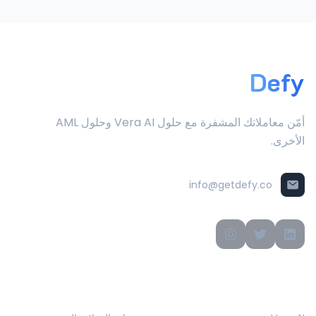
Defy
أمّن معاملاتك المشفرة مع حلول Vera AI وحلول AML
الأخرى.
info@getdefy.co
المنتجات
الحلول