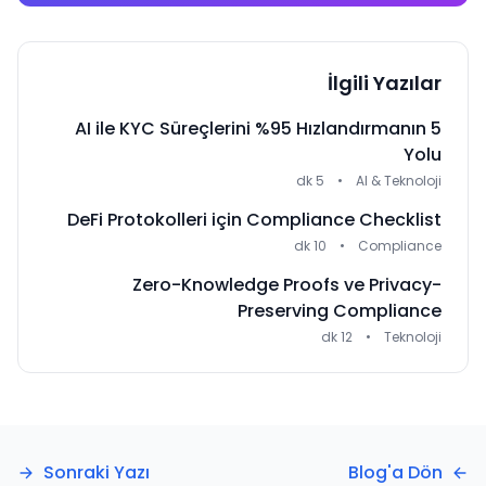
İlgili Yazılar
AI ile KYC Süreçlerini %95 Hızlandırmanın 5
Yolu
5 dk
•
AI & Teknoloji
DeFi Protokolleri için Compliance Checklist
10 dk
•
Compliance
Zero-Knowledge Proofs ve Privacy-
Preserving Compliance
12 dk
•
Teknoloji
Sonraki Yazı
Blog'a Dön