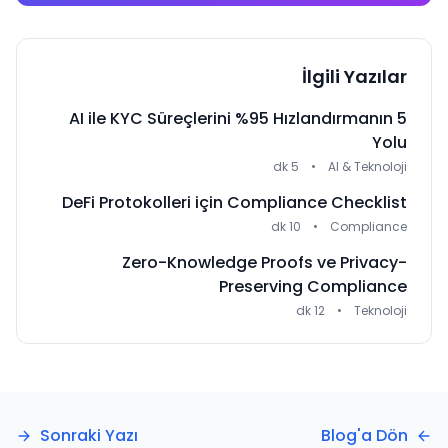
İlgili Yazılar
AI ile KYC Süreçlerini %95 Hızlandırmanın 5
Yolu
5 dk
•
AI & Teknoloji
DeFi Protokolleri için Compliance Checklist
10 dk
•
Compliance
Zero-Knowledge Proofs ve Privacy-
Preserving Compliance
12 dk
•
Teknoloji
Sonraki Yazı
Blog'a Dön