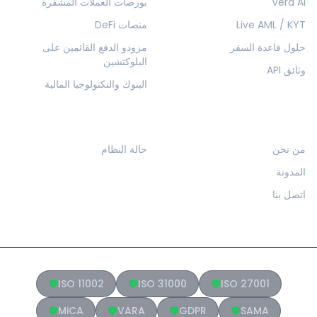
Vera AI
بورصات العملات المشفرة
Live AML / KYT
منصات DeFi
حلول قاعدة السفر
مزودو الدفع القائمين على
البلوكتشين
وثائق API
البنوك والتكنولوجيا المالية
الشركة
الموارد
من نحن
حالة النظام
المدونة
اتصل بنا
ISO 11002
ISO 31000
ISO 27001
MiCA
VARA
GDPR
SAMA