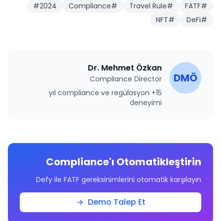
#
2024
Compliance
#
Travel Rule
#
FATF
#
NFT
#
DeFi
#
Dr. Mehmet Özkan
DMÖ
Compliance Director
15+ yıl compliance ve regülasyon
deneyimi
Compliance'ı Otomatikleştirin
Defy ile FATF gereksinimlerini otomatik karşılayın
Demo Talep Et