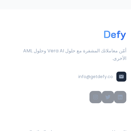
Defy
أمّن معاملاتك المشفرة مع حلول Vera AI وحلول AML
الأخرى.
info@getdefy.co
المنتجات
الحلول