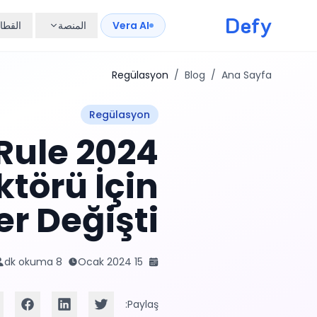
Defy
Vera AI
المنصة
القطا
Regülasyon
/
Blog
/
Ana Sayfa
Regülasyon
l Rule
ktörü İçin
er Değişti?
8 dk okuma
15 Ocak 2024
Paylaş: