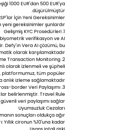
iği 1000 EUR'dan 500 EUR'ya
düşürülmüştür.
SP'lar İçin Yeni Gereksinimler
en yeni gereksinimler şunlardır:
1. Gelişmiş KYC Prosedürleri
biyometrik verifikasyon ve AI
ir. Defy'ın Vera AI çözümü, bu
matik olarak karşılamaktadır.
2. Real-time Transaction Monitoring
ı olarak izlenmeli ve şüpheli
AML platformumuz, tüm popüler
a anlık izleme sağlamaktadır.
3. Cross-border Veri Paylaşımı
lar belirlenmiştir. Travel Rule
e güvenli veri paylaşımı sağlar.
Uyumsuzluk Cezaları
anın sonuçları oldukça ağır:
ı: Yıllık cironun %10'una kadar
Lisans iptali riski