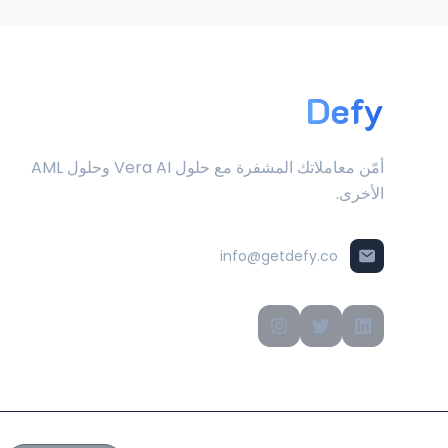
Defy
أمّن معاملاتك المشفرة مع حلول Vera AI وحلول AML
الأخرى.
info@getdefy.co