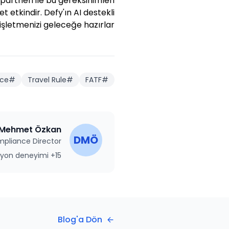
partneri ile bu gereksinimleri
etkindir. Defy'ın AI destekli
şletmenizi geleceğe hazırlar.
ce
#
Travel Rule
#
FATF
#
 Mehmet Özkan
DMÖ
pliance Director
15+ yıl compliance ve regülasyon deneyimi
Blog'a Dön