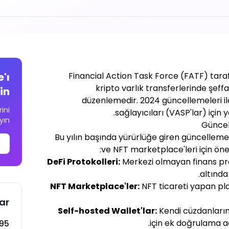
'ı
Financial Action Task Force (FATF) taraf
kripto varlık transferlerinde şeff
in
düzenlemedir. 2024 güncellemeleri ile 
ini
sağlayıcıları (VASP'lar) için y
yın
Bu yılın başında yürürlüğe giren güncellemele
ve NFT marketplace'leri için önem
DeFi Protokolleri:
Merkezi olmayan finans proto
altında 
NFT Marketplace'ler:
NFT ticareti yapan pl
lar
Self-hosted Wallet'lar:
Kendi cüzdanların
için ek doğrulama ad
%95