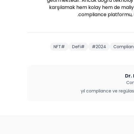
getirmektedir. Ancak doğru teknoloji 
karşılamak hem kolay hem de maliyet 
compliance platformu, i
NFT
#
DeFi
#
#
2024
Complian
Dr.
Com