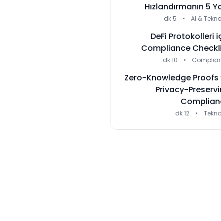
Hızlandırmanın 5 Y
5 dk
•
AI & Tekno
DeFi Protokolleri i
Compliance Checkli
10 dk
•
Complia
Zero-Knowledge Proofs 
Privacy-Preserv
Complian
12 dk
•
Tekno