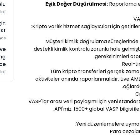
Eşik Değer Düşürülmesi:
Raporlama eş
olu
loji
VA
çin
Kripto varlık hizmet sağlayıcıları için getiril
st
nce
Müşteri kimlik doğrulama süreçlerinde 
destekli kimlik kontrolü zorunlu hale gelmişt
ve
gereksinimleri oto
ing
ce
Tüm kripto transferleri gerçek zamanl
loji
aktiviteler anında raporlanmalıdır. Live 
ağlard
VASP'lar arası veri paylaşımı için yeni standart
API'miz, 1500+ global VASP bilgisi il
Yeni düzenlemelere uymam
Para cezalar