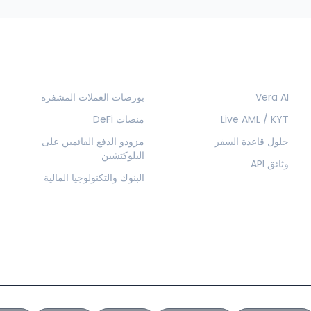
المنتجات
الحلول
Vera AI
بورصات العملات المشفرة
Live AML / KYT
منصات DeFi
حلول قاعدة السفر
مزودو الدفع القائمين على
البلوكتشين
وثائق API
البنوك والتكنولوجيا المالية