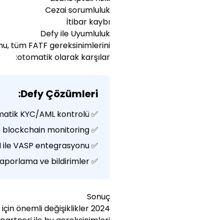
Cezai sorumluluk
İtibar kaybı
Defy ile Uyumluluk
u, tüm FATF gereksinimlerini
otomatik olarak karşılar:
Defy Çözümleri:
✅ Vera AI ile otomatik KYC/AML kontrolü
✅ Live AML ile real-time blockchain monitoring
✅ Travel Rule API ile VASP entegrasyonu
✅ Otomatik raporlama ve bildirimler
Sonuç
ü için önemli değişiklikler