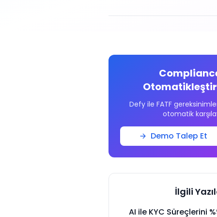
Compliance
Otomatikleştir
Defy ile FATF gereksinimler
otomatik karşıla
Demo Talep Et
İlgili Yazı
AI ile KYC Süreçlerini 