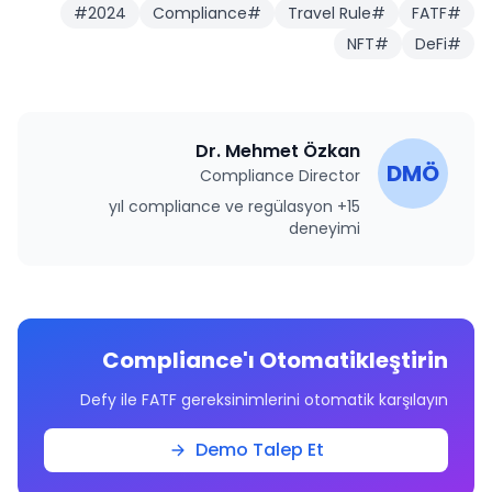
#
2024
Compliance
#
Travel Rule
#
FATF
#
NFT
#
DeFi
#
Dr. Mehmet Özkan
DMÖ
Compliance Director
15+ yıl compliance ve regülasyon
deneyimi
Compliance'ı Otomatikleştirin
Defy ile FATF gereksinimlerini otomatik karşılayın
Demo Talep Et