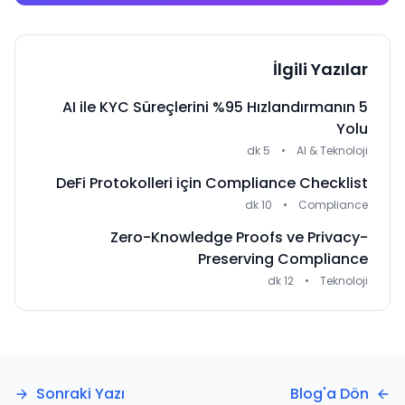
İlgili Yazılar
AI ile KYC Süreçlerini %95 Hızlandırmanın 5
Yolu
5 dk
•
AI & Teknoloji
DeFi Protokolleri için Compliance Checklist
10 dk
•
Compliance
Zero-Knowledge Proofs ve Privacy-
Preserving Compliance
12 dk
•
Teknoloji
Sonraki Yazı
Blog'a Dön