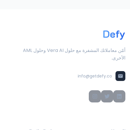
Defy
أمّن معاملاتك المشفرة مع حلول Vera AI وحلول AML
الأخرى.
info@getdefy.co
المنتجات
الحلول