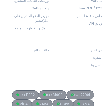
Vera AI
بورصات العملات المشفرة
Live AML / KYT
منصات DeFi
حلول قاعدة السفر
مزودو الدفع القائمين على
البلوكتشين
وثائق API
البنوك والتكنولوجيا المالية
الشركة
الموارد
من نحن
حالة النظام
المدونة
اتصل بنا
ISO 11002
ISO 31000
ISO 27001
MiCA
VARA
GDPR
SAMA