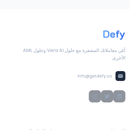
Defy
أمّن معاملاتك المشفرة مع حلول Vera AI وحلول AML
الأخرى.
info@getdefy.co
المنتجات
الحلول