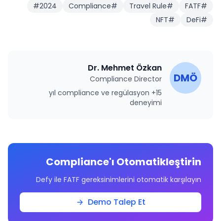
#
2024
Compliance
#
Travel Rule
#
FATF
#
NFT
#
DeFi
#
Dr. Mehmet Özkan
DMÖ
Compliance Director
15+ yıl compliance ve regülasyon
deneyimi
Compliance'ı Otomatikleştirin
Defy ile FATF gereksinimlerini otomatik karşılayın
Demo Talep Et