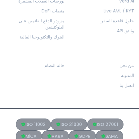
Vera AI
بورصات العملات المشفرة
Live AML / KYT
منصات DeFi
حلول قاعدة السفر
مزودو الدفع القائمين على
البلوكتشين
وثائق API
البنوك والتكنولوجيا المالية
الشركة
الموارد
من نحن
حالة النظام
المدونة
اتصل بنا
ISO 11002
ISO 31000
ISO 27001
MiCA
VARA
GDPR
SAMA