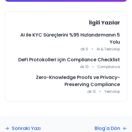
İlgili Yazılar
AI ile KYC Süreçlerini %95 Hızlandırmanın 5
Yolu
5 dk
•
AI & Teknoloji
DeFi Protokolleri için Compliance Checklist
10 dk
•
Compliance
Zero-Knowledge Proofs ve Privacy-
Preserving Compliance
12 dk
•
Teknoloji
Sonraki Yazı
Blog'a Dön