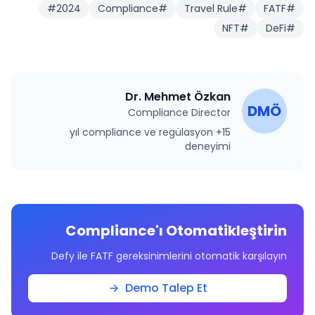
#
2024
Compliance
#
Travel Rule
#
FATF
#
NFT
#
DeFi
#
Dr. Mehmet Özkan
DMÖ
Compliance Director
15+ yıl compliance ve regülasyon
deneyimi
Compliance'ı Otomatikleştirin
Defy ile FATF gereksinimlerini otomatik karşılayın
Demo Talep Et