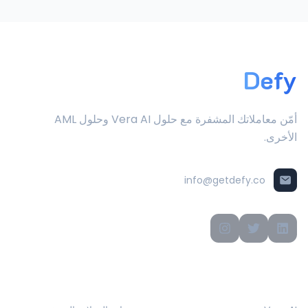
Defy
أمّن معاملاتك المشفرة مع حلول Vera AI وحلول AML
الأخرى.
info@getdefy.co
المنتجات
الحلول