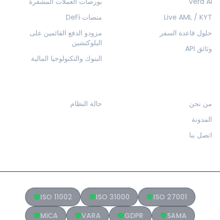
Vera AI
بورصات العملات المشفرة
Live AML / KYT
منصات DeFi
حلول قاعدة السفر
مزودو الدفع القائمين على
البلوكتشين
وثائق API
البنوك والتكنولوجيا المالية
الشركة
الموارد
من نحن
حالة النظام
المدونة
اتصل بنا
ISO 11002
ISO 31000
ISO 27001
MiCA
VARA
GDPR
SAMA