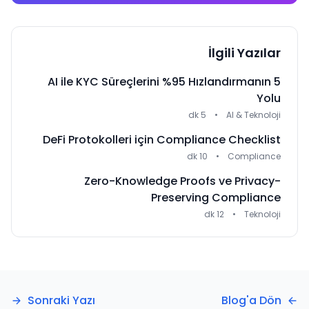
İlgili Yazılar
AI ile KYC Süreçlerini %95 Hızlandırmanın 5
Yolu
5 dk
•
AI & Teknoloji
DeFi Protokolleri için Compliance Checklist
10 dk
•
Compliance
Zero-Knowledge Proofs ve Privacy-
Preserving Compliance
12 dk
•
Teknoloji
Sonraki Yazı
Blog'a Dön