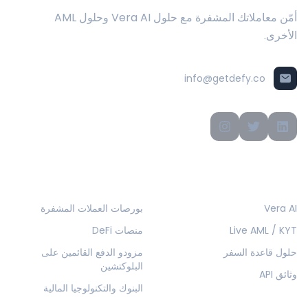
أمّن معاملاتك المشفرة مع حلول Vera AI وحلول AML
الأخرى.
info@getdefy.co
المنتجات
الحلول
Vera AI
بورصات العملات المشفرة
Live AML / KYT
منصات DeFi
حلول قاعدة السفر
مزودو الدفع القائمين على
البلوكتشين
وثائق API
البنوك والتكنولوجيا المالية