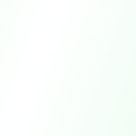
متوسط الحل
15dk
الوقت
حل الذكاء الاصطناعي
%78
المعدل