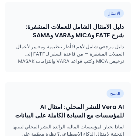
الامتثال
دليل الامتثال الشامل للعملات المشفرة:
شرح FATF وMiCA وVARA وSAMA
وMASAK وGDPR وKVKK وISO 27001
دليل مرجعي شامل لأهم 9 أطر تنظيمية ومعايير لأعمال
وISO 31000
العملات المشفرة — من قاعدة السفر لـ FATF إلى
ترخيص MiCA وكتب قواعد VARA والتزامات MASAK
وشهادات ISO.
المنتج
Vera AI للنشر المحلي: امتثال AI
للمؤسسات مع السيادة الكاملة على البيانات
لماذا تختار المؤسسات المالية الرائدة النشر المحلي لبنيتها
التحتية لامتثال الذكاء الاصطناعي؟ نظرة معمّقة على