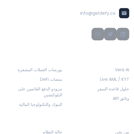
info@getdefy.co
المنتجات
الحلول
Vera AI
بورصات العملات المشفرة
Live AML / KYT
منصات DeFi
حلول قاعدة السفر
مزودو الدفع القائمين على
البلوكتشين
وثائق API
البنوك والتكنولوجيا المالية
الشركة
الموارد
من نحن
حالة النظام