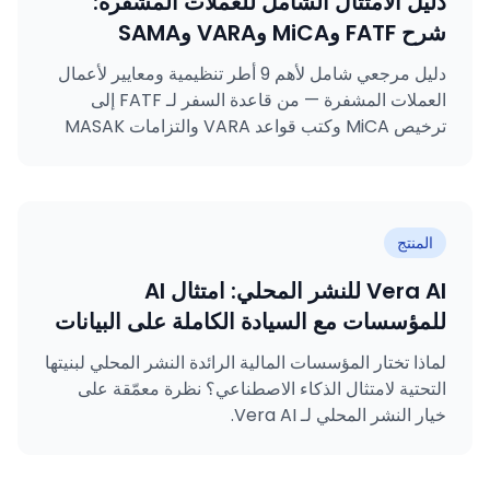
دليل الامتثال الشامل للعملات المشفرة:
شرح FATF وMiCA وVARA وSAMA
وMASAK وGDPR وKVKK وISO 27001
دليل مرجعي شامل لأهم 9 أطر تنظيمية ومعايير لأعمال
وISO 31000
العملات المشفرة — من قاعدة السفر لـ FATF إلى
ترخيص MiCA وكتب قواعد VARA والتزامات MASAK
وشهادات ISO.
المنتج
Vera AI للنشر المحلي: امتثال AI
للمؤسسات مع السيادة الكاملة على البيانات
لماذا تختار المؤسسات المالية الرائدة النشر المحلي لبنيتها
التحتية لامتثال الذكاء الاصطناعي؟ نظرة معمّقة على
خيار النشر المحلي لـ Vera AI.