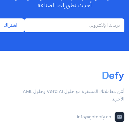
أحدث تطورات الصناعة
اشتراك
Defy
أمّن معاملاتك المشفرة مع حلول Vera AI وحلول AML
الأخرى.
info@getdefy.co