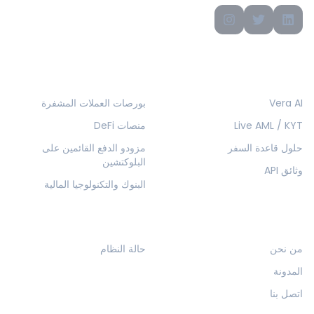
المنتجات
الحلول
Vera AI
بورصات العملات المشفرة
Live AML / KYT
منصات DeFi
حلول قاعدة السفر
مزودو الدفع القائمين على
البلوكتشين
وثائق API
البنوك والتكنولوجيا المالية
الشركة
الموارد
من نحن
حالة النظام
المدونة
اتصل بنا