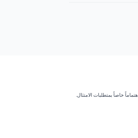
تشهد منصات المقامرة عبر الإنترنت (iGaming) التي تقبل العملات المشفرة نمواً متسارعاً، مما يستلزم اهتماماً خاصاً بمتطلبات الامتثال. 