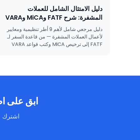
دليل الامتثال الشامل للعملات
المشفرة: شرح FATF وMiCA وVARA
وSAMA وMASAK وGDPR وKVKK
دليل مرجعي شامل لأهم 9 أطر تنظيمية ومعايير
وISO 27001 وISO 31000
لأعمال العملات المشفرة — من قاعدة السفر لـ
FATF إلى ترخيص MiCA وكتب قواعد VARA
والتزامات MASAK وشهادات ISO.
ابق على اط
اشترك ف