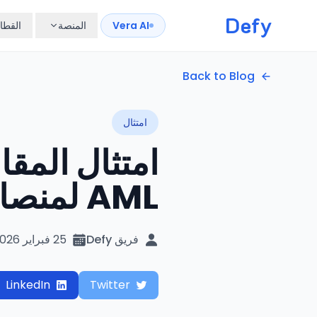
Defy
Vera AI
المنصة
القطا
Back to Blog
امتثال
امتثال المق
AML لمنصات iGaming
فريق Defy
25 فبراير 2026
LinkedIn
Twitter