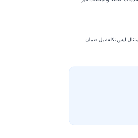
نجاح منصات iGaming في عصر التشديد التنظيمي يعتمد على برامج AML قوية ومتكيفة. الاستثمار في الامتثال ليس تكلفة بل ضمان 