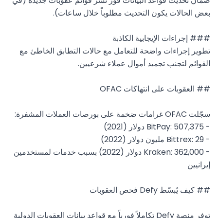
ضمان تحديث قواعد البيانات فور نشر قوائم عقوبات جديدة (في 
تطوير إجراءات واضحة للتعامل مع حالات التطابق الخاطئ مع 
- Kraken: 362,000 دولار (2022) بسبب خدمات لمستخدمين 
توفر منصة Defy تكاملاً فورياً مع قواعد بيانات العقوبات الدولية 