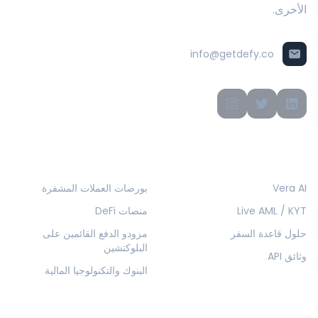
الأخرى.
info@getdefy.co
المنتجات
الحلول
Vera AI
بورصات العملات المشفرة
Live AML / KYT
منصات DeFi
حلول قاعدة السفر
مزودو الدفع القائمين على
البلوكتشين
وثائق API
البنوك والتكنولوجيا المالية
الشركة
الموارد