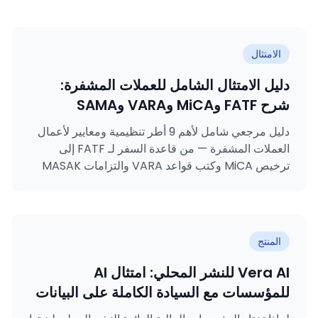
الامتثال
دليل الامتثال الشامل للعملات المشفرة:
شرح FATF وMiCA وVARA وSAMA
وMASAK وGDPR وKVKK وISO 27001
دليل مرجعي شامل لأهم 9 أطر تنظيمية ومعايير لأعمال
وISO 31000
العملات المشفرة — من قاعدة السفر لـ FATF إلى
ترخيص MiCA وكتب قواعد VARA والتزامات MASAK
وشهادات ISO.
المنتج
Vera AI للنشر المحلي: امتثال AI
للمؤسسات مع السيادة الكاملة على البيانات