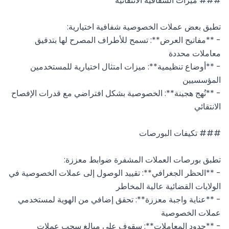
- **مفاتيح العرض**: تسمح للأطراف المصرح لها بتدقيق 
- **أوضاع تنظيمية**: ميزات امتثال اختيارية للمستخدمين 
- **نُهج هجينة**: الخصوصية بشكل افتراضي مع قدرات الإفصاح 
- **الحظر الجغرافي**: تقييد الوصول إلى عملات الخصوصية في 
- **عناية واجبة معززة**: تحقق إضافي من الهوية لمستخدمي 
- **حدود المعاملات**: سقوف على مبالغ سحب عملات 