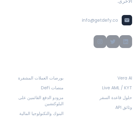
الأخرى.
info@getdefy.co
المنتجات
الحلول
Vera AI
بورصات العملات المشفرة
Live AML / KYT
منصات DeFi
حلول قاعدة السفر
مزودو الدفع القائمين على
البلوكتشين
وثائق API
البنوك والتكنولوجيا المالية
الشركة
الموارد