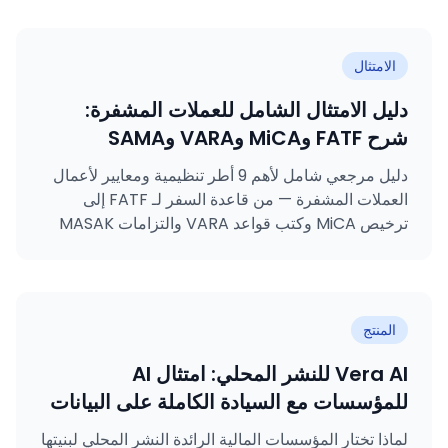
الامتثال
دليل الامتثال الشامل للعملات المشفرة:
شرح FATF وMiCA وVARA وSAMA
وMASAK وGDPR وKVKK وISO 27001
دليل مرجعي شامل لأهم 9 أطر تنظيمية ومعايير لأعمال
وISO 31000
العملات المشفرة — من قاعدة السفر لـ FATF إلى
ترخيص MiCA وكتب قواعد VARA والتزامات MASAK
وشهادات ISO.
المنتج
Vera AI للنشر المحلي: امتثال AI
للمؤسسات مع السيادة الكاملة على البيانات
لماذا تختار المؤسسات المالية الرائدة النشر المحلي لبنيتها