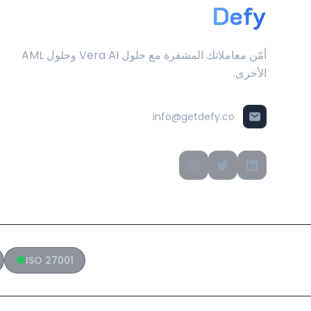
Defy
أمّن معاملاتك المشفرة مع حلول Vera AI وحلول AML
الأخرى.
info@getdefy.co
ISO 27001