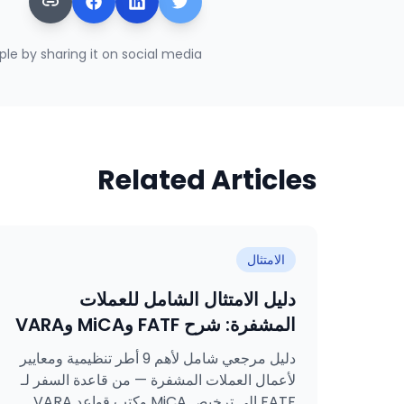
le by sharing it on social media.
Related Articles
الامتثال
دليل الامتثال الشامل للعملات
المشفرة: شرح FATF وMiCA وVARA
وSAMA وMASAK وGDPR وKVKK
دليل مرجعي شامل لأهم 9 أطر تنظيمية ومعايير
وISO 27001 وISO 31000
لأعمال العملات المشفرة — من قاعدة السفر لـ
FATF إلى ترخيص MiCA وكتب قواعد VARA