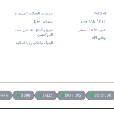
المنتجات
الحلول
Vera AI
بورصات العملات المشفرة
Live AML / KYT
منصات DeFi
حلول قاعدة السفر
مزودو الدفع القائمين على
البلوكتشين
وثائق API
البنوك والتكنولوجيا المالية
VARA
GDPR
SAMA
ISO 11002
ISO 31000