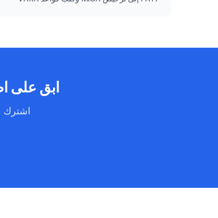
والتزامات MASAK وشهادات ISO.
ابق على اط
اشترك ف