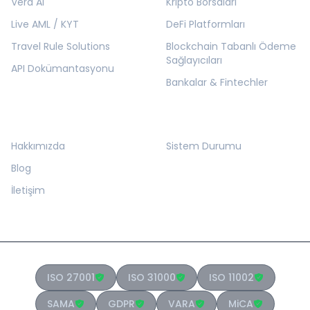
Vera AI
Kripto Borsaları
Live AML / KYT
DeFi Platformları
Travel Rule Solutions
Blockchain Tabanlı Ödeme
Sağlayıcıları
API Dokümantasyonu
Bankalar & Fintechler
KURUMSAL
KAYNAKLAR
Hakkımızda
Sistem Durumu
Blog
İletişim
ISO 27001
ISO 31000
ISO 11002
SAMA
GDPR
VARA
MiCA