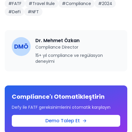
#
FATF
#
Travel Rule
#
Compliance
#
2024
#
DeFi
#
NFT
Dr. Mehmet Özkan
DMÖ
Compliance Director
15+ yıl compliance ve regülasyon
deneyimi
Compliance'ı Otomatikleştirin
Defy ile FATF gereksinimlerini otomatik karşılayın
Demo Talep Et