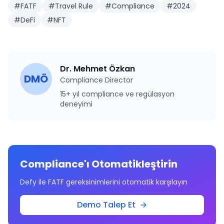
#
FATF
#
Travel Rule
#
Compliance
#
2024
#
DeFi
#
NFT
Dr. Mehmet Özkan
DMÖ
Compliance Director
15+ yıl compliance ve regülasyon
deneyimi
Compliance'ı Otomatikleştirin
Defy ile FATF gereksinimlerini otomatik karşılayın
Demo Talep Et