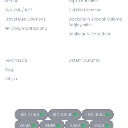
Vera AI
Kripto Borsaları
Live AML / KYT
DeFi Platformları
Travel Rule Solutions
Blockchain Tabanlı Ödeme
Sağlayıcıları
API Dokümantasyonu
Bankalar & Fintechler
KURUMSAL
KAYNAKLAR
Hakkımızda
Sistem Durumu
Blog
İletişim
ISO 27001
ISO 31000
ISO 11002
SAMA
GDPR
VARA
MiCA