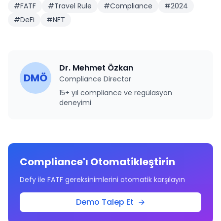
#
FATF
#
Travel Rule
#
Compliance
#
2024
#
DeFi
#
NFT
Dr. Mehmet Özkan
DMÖ
Compliance Director
15+ yıl compliance ve regülasyon
deneyimi
Compliance'ı Otomatikleştirin
Defy ile FATF gereksinimlerini otomatik karşılayın
Demo Talep Et