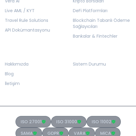
Vera AI
Kripto Borsaları
Live AML / KYT
DeFi Platformları
Travel Rule Solutions
Blockchain Tabanlı Ödeme
Sağlayıcıları
API Dokümantasyonu
Bankalar & Fintechler
KURUMSAL
KAYNAKLAR
Hakkımızda
Sistem Durumu
Blog
İletişim
ISO 27001
ISO 31000
ISO 11002
SAMA
GDPR
VARA
MiCA