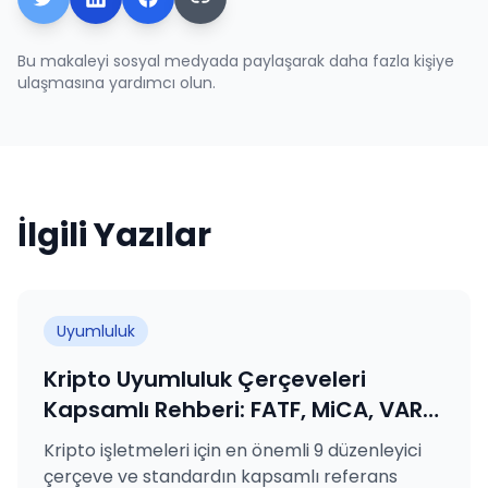
Bu makaleyi sosyal medyada paylaşarak daha fazla kişiye
ulaşmasına yardımcı olun.
İlgili Yazılar
Uyumluluk
Kripto Uyumluluk Çerçeveleri
Kapsamlı Rehberi: FATF, MiCA, VARA,
SAMA, MASAK, GDPR, KVKK, ISO
Kripto işletmeleri için en önemli 9 düzenleyici
27001 ve ISO 31000 Açıklandı
çerçeve ve standardın kapsamlı referans