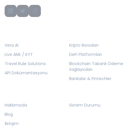
ÜRÜNLER
ÇÖZÜMLER
Vera AI
Kripto Borsaları
Live AML / KYT
DeFi Platformları
Travel Rule Solutions
Blockchain Tabanlı Ödeme
Sağlayıcıları
API Dokümantasyonu
Bankalar & Fintechler
KURUMSAL
KAYNAKLAR
Hakkımızda
Sistem Durumu
Blog
İletişim