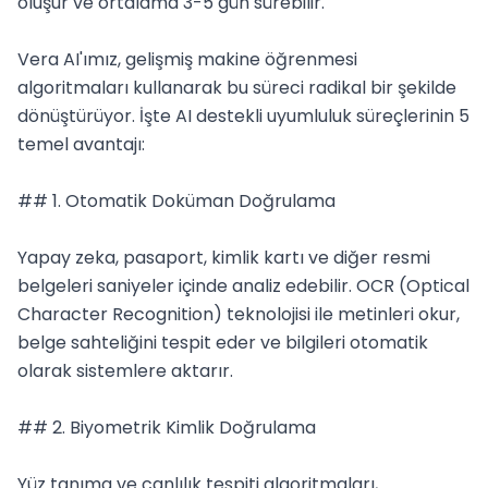
oluşur ve ortalama 3-5 gün sürebilir.

Vera AI'ımız, gelişmiş makine öğrenmesi 
algoritmaları kullanarak bu süreci radikal bir şekilde 
dönüştürüyor. İşte AI destekli uyumluluk süreçlerinin 5 
temel avantajı:

## 1. Otomatik Doküman Doğrulama

Yapay zeka, pasaport, kimlik kartı ve diğer resmi 
belgeleri saniyeler içinde analiz edebilir. OCR (Optical 
Character Recognition) teknolojisi ile metinleri okur, 
belge sahteliğini tespit eder ve bilgileri otomatik 
olarak sistemlere aktarır.

## 2. Biyometrik Kimlik Doğrulama

Yüz tanıma ve canlılık tespiti algoritmaları, 