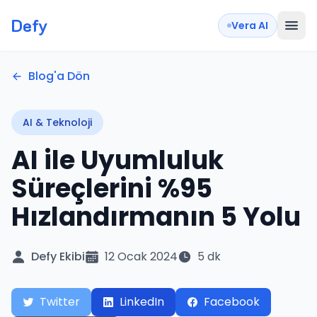
Defy
Vera AI
Blog'a Dön
AI & Teknoloji
AI ile Uyumluluk
Süreçlerini %95
Hızlandırmanın 5 Yolu
Defy Ekibi
12 Ocak 2024
5 dk
Twitter
LinkedIn
Facebook