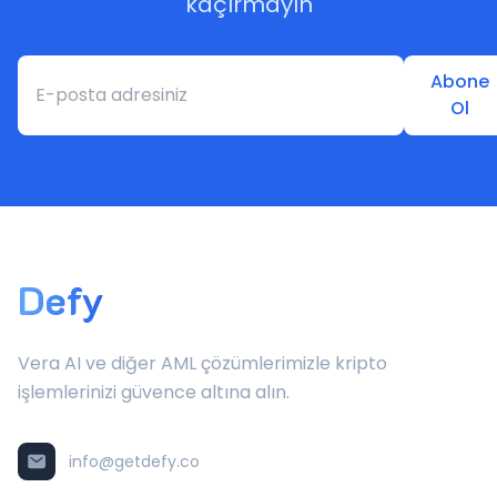
kaçırmayın
Abone
Ol
Defy
Vera AI ve diğer AML çözümlerimizle kripto
işlemlerinizi güvence altına alın.
info@getdefy.co