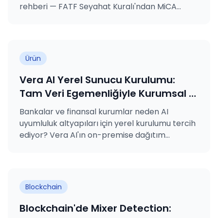
rehberi — FATF Seyahat Kuralı'ndan MiCA
lisanslamasına, VARA kural kitaplarından
MASAK yükümlülüklerine ve ISO sertifikalarına.
Ürün
Vera AI Yerel Sunucu Kurulumu:
Tam Veri Egemenliğiyle Kurumsal AI
Uyumluluğu
Bankalar ve finansal kurumlar neden AI
uyumluluk altyapıları için yerel kurulumu tercih
ediyor? Vera AI'ın on-premise dağıtım
seçeneğine derinlemesine bir bakış.
Blockchain
Blockchain'de Mixer Detection: