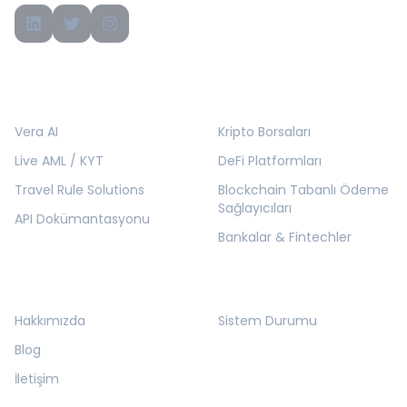
ÜRÜNLER
ÇÖZÜMLER
Vera AI
Kripto Borsaları
Live AML / KYT
DeFi Platformları
Travel Rule Solutions
Blockchain Tabanlı Ödeme
Sağlayıcıları
API Dokümantasyonu
Bankalar & Fintechler
KURUMSAL
KAYNAKLAR
Hakkımızda
Sistem Durumu
Blog
İletişim