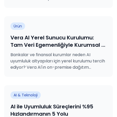
lisanslamasına, VARA kural kitaplarından
MASAK yükümlülüklerine ve ISO sertifikalarına.
Ürün
Vera AI Yerel Sunucu Kurulumu:
Tam Veri Egemenliğiyle Kurumsal AI
Uyumluluğu
Bankalar ve finansal kurumlar neden AI
uyumluluk altyapıları için yerel kurulumu tercih
ediyor? Vera AI'ın on-premise dağıtım
seçeneğine derinlemesine bir bakış.
AI & Teknoloji
AI ile Uyumluluk Süreçlerini %95
Hızlandırmanın 5 Yolu