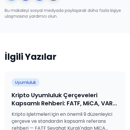
Bu makaleyi sosyal medyada paylaşarak daha fazla kişiye
ulaşmasına yardımcı olun.
İlgili Yazılar
Uyumluluk
Kripto Uyumluluk Çerçeveleri
Kapsamlı Rehberi: FATF, MiCA, VARA,
SAMA, MASAK, GDPR, KVKK, ISO
Kripto işletmeleri için en önemli 9 düzenleyici
27001 ve ISO 31000 Açıklandı
çerçeve ve standardın kapsamlı referans
rehberi — FATF Seyahat Kuralı'ndan MiCA