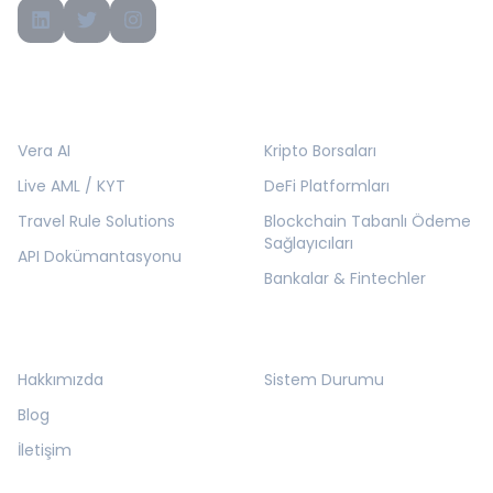
ÜRÜNLER
ÇÖZÜMLER
Vera AI
Kripto Borsaları
Live AML / KYT
DeFi Platformları
Travel Rule Solutions
Blockchain Tabanlı Ödeme
Sağlayıcıları
API Dokümantasyonu
Bankalar & Fintechler
KURUMSAL
KAYNAKLAR
Hakkımızda
Sistem Durumu
Blog
İletişim