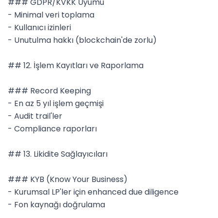
### GDPR/KVKK Uyumu

- Minimal veri toplama

- Kullanıcı izinleri

- Unutulma hakkı (blockchain'de zorlu)

## 12. İşlem Kayıtları ve Raporlama

### Record Keeping

- En az 5 yıl işlem geçmişi

- Audit trail'ler

- Compliance raporları

## 13. Likidite Sağlayıcıları

### KYB (Know Your Business)

- Kurumsal LP'ler için enhanced due diligence

- Fon kaynağı doğrulama
