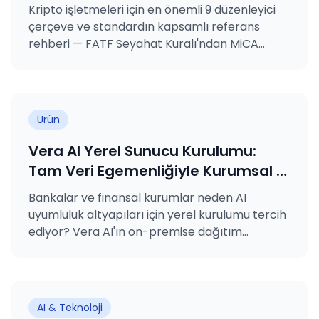
SAMA, MASAK, GDPR, KVKK, ISO
Kripto işletmeleri için en önemli 9 düzenleyici
27001 ve ISO 31000 Açıklandı
çerçeve ve standardın kapsamlı referans
rehberi — FATF Seyahat Kuralı'ndan MiCA
lisanslamasına, VARA kural kitaplarından
MASAK yükümlülüklerine ve ISO sertifikalarına.
Ürün
Vera AI Yerel Sunucu Kurulumu:
Tam Veri Egemenliğiyle Kurumsal AI
Uyumluluğu
Bankalar ve finansal kurumlar neden AI
uyumluluk altyapıları için yerel kurulumu tercih
ediyor? Vera AI'ın on-premise dağıtım
seçeneğine derinlemesine bir bakış.
AI & Teknoloji