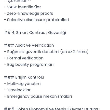
**Çözümler:**

- VASP identifier'lar

- Zero-knowledge proofs

- Selective disclosure protokolleri

## 4. Smart Contract Güvenliği

### Audit ve Verification

- Bağımsız güvenlik denetimi (en az 2 firma)

- Formal verification

- Bug bounty programları

### Erişim Kontrolü

- Multi-sig yönetimi

- Timelock'lar

- Emergency pause mekanizmaları

## 5. Token Ekonomisi ve Menkul Kıymet Durumu
