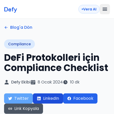
Defy
Vera AI
Blog'a Dön
Compliance
DeFi Protokolleri için
Compliance Checklist
Defy Ekibi
8 Ocak 2024
10 dk
Twitter
LinkedIn
Facebook
Link Kopyala