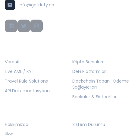
info@getdefy.co
ÜRÜNLER
ÇÖZÜMLER
Vera AI
Kripto Borsaları
Live AML / KYT
DeFi Platformları
Travel Rule Solutions
Blockchain Tabanlı Ödeme
Sağlayıcıları
API Dokümantasyonu
Bankalar & Fintechler
KURUMSAL
KAYNAKLAR
Hakkımızda
Sistem Durumu
Blog