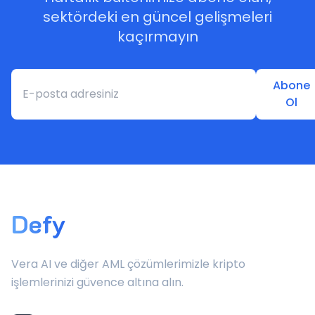
sektördeki en güncel gelişmeleri
kaçırmayın
Abone
Ol
Defy
Vera AI ve diğer AML çözümlerimizle kripto
işlemlerinizi güvence altına alın.