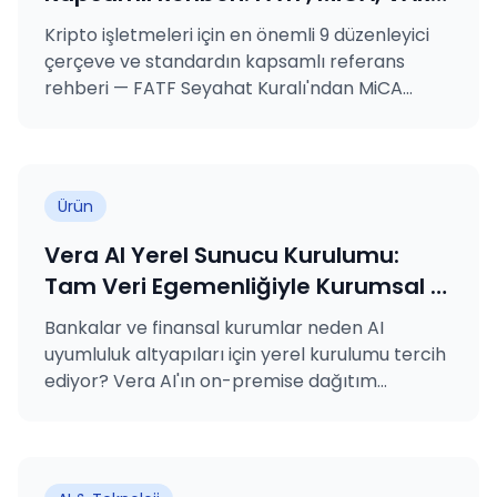
SAMA, MASAK, GDPR, KVKK, ISO
Kripto işletmeleri için en önemli 9 düzenleyici
27001 ve ISO 31000 Açıklandı
çerçeve ve standardın kapsamlı referans
rehberi — FATF Seyahat Kuralı'ndan MiCA
lisanslamasına, VARA kural kitaplarından
MASAK yükümlülüklerine ve ISO sertifikalarına.
Ürün
Vera AI Yerel Sunucu Kurulumu:
Tam Veri Egemenliğiyle Kurumsal AI
Uyumluluğu
Bankalar ve finansal kurumlar neden AI
uyumluluk altyapıları için yerel kurulumu tercih
ediyor? Vera AI'ın on-premise dağıtım
seçeneğine derinlemesine bir bakış.