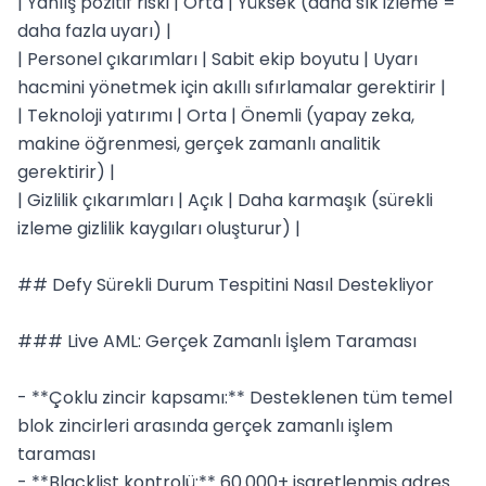
| Yanlış pozitif riski | Orta | Yüksek (daha sık izleme = 
daha fazla uyarı) |

| Personel çıkarımları | Sabit ekip boyutu | Uyarı 
hacmini yönetmek için akıllı sıfırlamalar gerektirir |

| Teknoloji yatırımı | Orta | Önemli (yapay zeka, 
makine öğrenmesi, gerçek zamanlı analitik 
gerektirir) |

| Gizlilik çıkarımları | Açık | Daha karmaşık (sürekli 
izleme gizlilik kaygıları oluşturur) |

## Defy Sürekli Durum Tespitini Nasıl Destekliyor

### Live AML: Gerçek Zamanlı İşlem Taraması

- **Çoklu zincir kapsamı:** Desteklenen tüm temel 
blok zincirleri arasında gerçek zamanlı işlem 
taraması

- **Blacklist kontrolü:** 60.000+ işaretlenmiş adres 