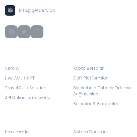
info@getdefy.co
ÜRÜNLER
ÇÖZÜMLER
Vera AI
Kripto Borsaları
Live AML / KYT
DeFi Platformları
Travel Rule Solutions
Blockchain Tabanlı Ödeme
Sağlayıcıları
API Dokümantasyonu
Bankalar & Fintechler
KURUMSAL
KAYNAKLAR
Hakkımızda
Sistem Durumu