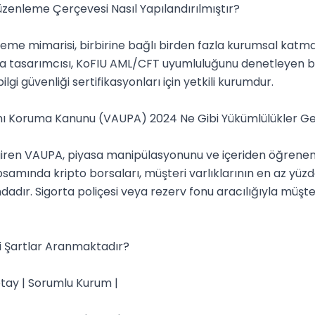
enleme Çerçevesi Nasıl Yapılandırılmıştır?

eme mimarisi, birbirine bağlı birden fazla kurumsal katm
 ana tasarımcısı, KoFIU AML/CFT uyumluluğunu denetleyen bi
i güvenliği sertifikasyonları için yetkili kurumdur.

rını Koruma Kanunu (VAUPA) 2024 Ne Gibi Yükümlülükler Ge
ren VAUPA, piyasa manipülasyonunu ve içeriden öğrenenler
mında kripto borsaları, müşteri varlıklarının en az yüzd
dır. Sigorta poliçesi veya rezerv fonu aracılığıyla müşter
 Şartlar Aranmaktadır?

tay | Sorumlu Kurum |
