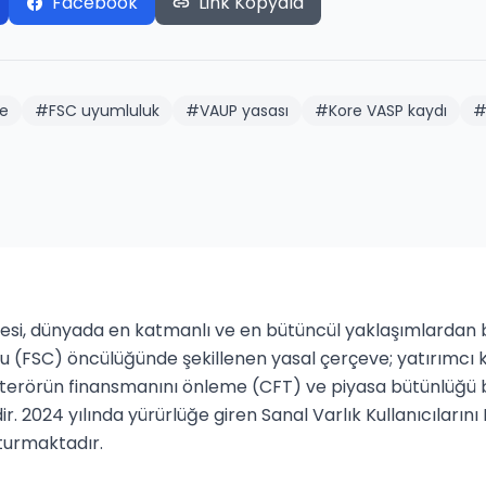
Facebook
Link Kopyala
me
#
FSC uyumluluk
#
VAUP yasası
#
Kore VASP kaydı
i, dünyada en katmanlı ve en bütüncül yaklaşımlardan bir
u (FSC) öncülüğünde şekillenen yasal çerçeve; yatırımcı 
rörün finansmanını önleme (CFT) ve piyasa bütünlüğü bile
r. 2024 yılında yürürlüğe giren Sanal Varlık Kullanıcıları
turmaktadır.
