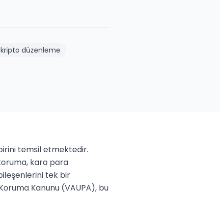
#
kripto düzenleme
ini temsil etmektedir. 
koruma, kara para 
şenlerini tek bir 
nı Koruma Kanunu (VAUPA), bu 