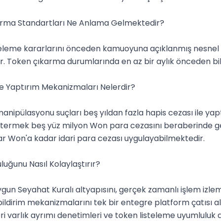
rma Standartları Ne Anlama Gelmektedir?

teleme kararlarını önceden kamuoyuna açıklanmış nesnel 
r. Token çıkarma durumlarında en az bir aylık önceden bild
 Yaptırım Mekanizmaları Nelerdir?

pülasyonu suçları beş yıldan fazla hapis cezası ile yapt
stermek beş yüz milyon Won para cezasını beraberinde get
yar Won'a kadar idari para cezası uygulayabilmektedir.

ğunu Nasıl Kolaylaştırır?

uygun Seyahat Kuralı altyapısını, gerçek zamanlı işlem izle
ildirim mekanizmalarını tek bir entegre platform çatısı al
varlık ayrımı denetimleri ve token listeleme uyumluluk d