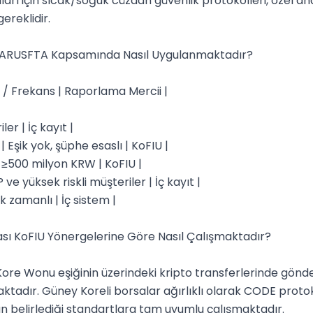
arı için sıcak/soğuk cüzdan güvenlik protokolleri, özel an
ereklidir.

 ARUSFTA Kapsamında Nasıl Uygulanmaktadır?

 / Frekans | Raporlama Mercii |

r | İç kayıt |

| Eşik yok, şüphe esaslı | KoFIU |

 ≥500 milyon KRW | KoFIU |

ve yüksek riskli müşteriler | İç kayıt |

k zamanlı | İç sistem |

ı KoFIU Yönergelerine Göre Nasıl Çalışmaktadır?

ore Wonu eşiğinin üzerindeki kripto transferlerinde gönderen
adır. Güney Koreli borsalar ağırlıklı olarak CODE protok
n belirlediği standartlara tam uyumlu çalışmaktadır.
