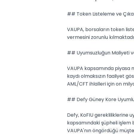
## Token Listeleme ve Çıka
VAUPA, borsaların token lis
vermesini zorunlu kılmaktadı
## Uyumsuzluğun Maliyeti ve
VAUPA kapsamında piyasa mani
kaydı olmaksızın faaliyet gö
AML/CFT ihlalleri için on mil
## Defy Güney Kore Uyumlulu
Defy, KoFIU gerekliliklerine 
kapsamındaki şüpheli işlem b
VAUPA'nın öngördüğü müşteri 