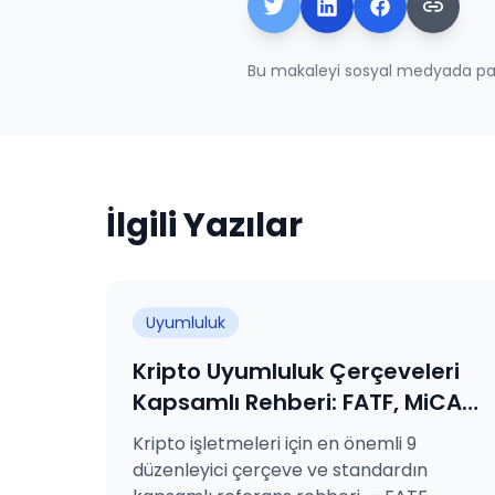
Bu makaleyi sosyal medyada pay
İlgili Yazılar
Uyumluluk
Kripto Uyumluluk Çerçeveleri
Kapsamlı Rehberi: FATF, MiCA,
VARA, SAMA, MASAK, GDPR,
Kripto işletmeleri için en önemli 9
KVKK, ISO 27001 ve ISO 31000
düzenleyici çerçeve ve standardın