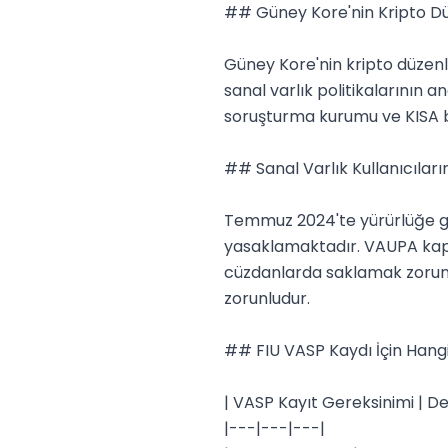
## Güney Kore'nin Kripto Düz
Güney Kore'nin kripto düzenl
sanal varlık politikalarının
soruşturma kurumu ve KISA bilg
## Sanal Varlık Kullanıcıla
Temmuz 2024'te yürürlüğe gi
yasaklamaktadır. VAUPA kapsa
cüzdanlarda saklamak zorunda
zorunludur.

## FIU VASP Kaydı İçin Hangi
| VASP Kayıt Gereksinimi | De
|---|---|---|
