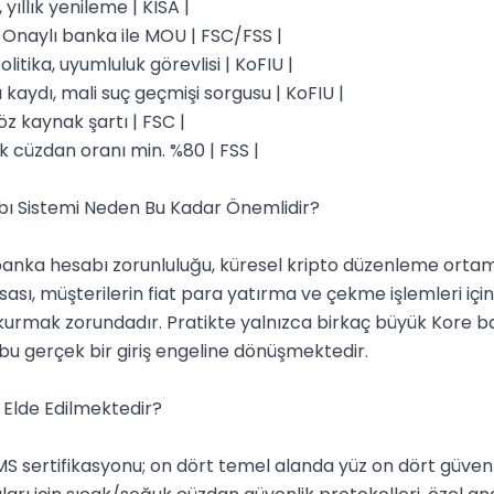
 yıllık yenileme | KISA |

 Onaylı banka ile MOU | FSC/FSS |

itika, uyumluluk görevlisi | KoFIU |

kaydı, mali suç geçmişi sorgusu | KoFIU |

öz kaynak şartı | FSC |

k cüzdan oranı min. %80 | FSS |

 Sistemi Neden Bu Kadar Önemlidir?

anka hesabı zorunluluğu, küresel kripto düzenleme ortamı
sası, müşterilerin fiat para yatırma ve çekme işlemleri iç
kurmak zorundadır. Pratikte yalnızca birkaç büyük Kore ban
bu gerçek bir giriş engeline dönüşmektedir.

 Elde Edilmektedir?

MS sertifikasyonu; on dört temel alanda yüz on dört güvenl