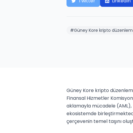
Twitter
LinkedIn
#
Güney Kore kripto düzenle
Güney Kore kripto düzenlemes
Finansal Hizmetler Komisyon
aklamayla mücadele (AML), te
ekosistemde birleştirmektedi
çerçevenin temel taşını oluş