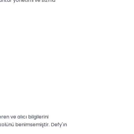
ahtar yönetimi ve sızma 
 ve alıcı bilgilerini 
olünü benimsemiştir. Defy'ın 