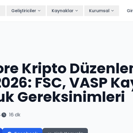
Geliştiriciler
Kaynaklar
Kurumsal
Gir
re Kripto Düzenl
2026: FSC, VASP Ka
k Gereksinimleri
4
16 dk