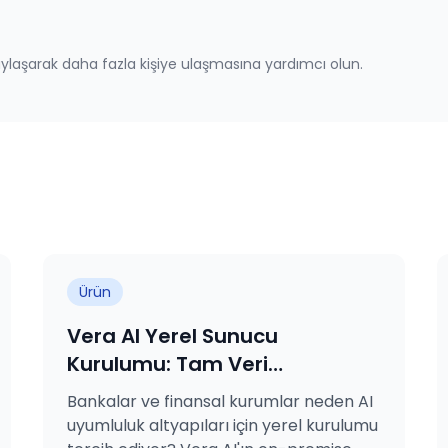
laşarak daha fazla kişiye ulaşmasına yardımcı olun.
Ürün
Vera AI Yerel Sunucu
Kurulumu: Tam Veri
Egemenliğiyle Kurumsal AI
Bankalar ve finansal kurumlar neden AI
Uyumluluğu
uyumluluk altyapıları için yerel kurulumu