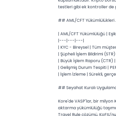
kapsamaktadır. Kripto borsal
testleri gibi ek kontroller de g
## AML/CFT Yükümlülükleri
| AML/CFT Yükümlülüğü | Eşik
|---|---|---|

| KYC - Bireysel | Tüm müşterile
| Şüpheli İşlem Bildirimi (STR) 
| Büyük İşlem Raporu (CTR) |
| Gelişmiş Durum Tespiti | PEP 
| İşlem İzleme | Sürekli, gerçe
## Seyahat Kuralı Uygulamas
Kore'de VASP'lar, bir milyon K
aktarma yükümlülüğü taşımakt
Travel Rule çözümü, KoFIU'nu