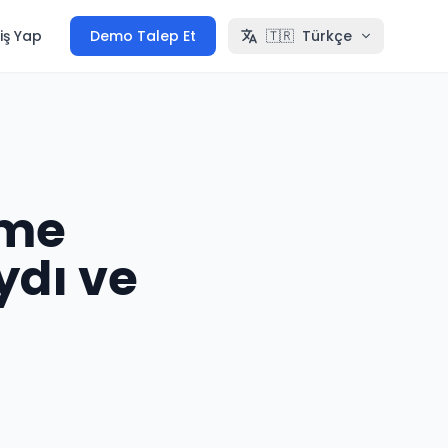
iş Yap
Demo Talep Et
🇹🇷
Türkçe
eme
ydı ve